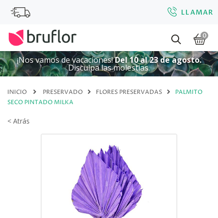
LLAMAR
0
¡Nos vamos de vacaciones!
Del 10 al 23 de agosto.
Disculpa las molestias.
INICIO
PRESERVADO
FLORES PRESERVADAS
PALMITO
SECO PINTADO MILKA
< Atrás