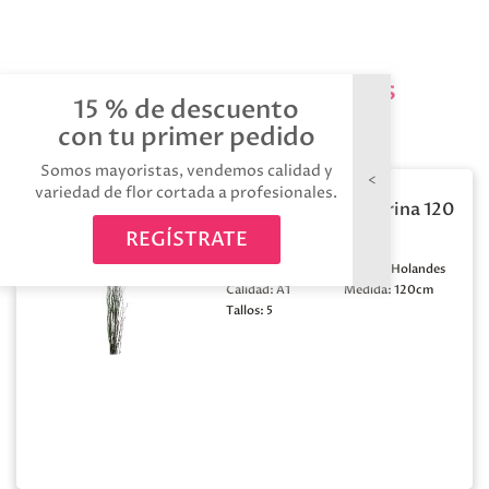
Productos relacionados
15 % de descuento
con tu primer pedido
Somos mayoristas, vendemos calidad y
variedad de flor cortada a profesionales.
Berk natural purpurina 120
x5t
REGÍSTRATE
Color:
Marron
Origen:
Holandes
Calidad:
A1
Medida:
120cm
Tallos:
5