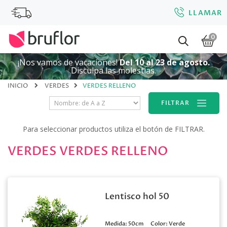
LLAMAR
0
¡Nos vamos de vacaciones!
Del 10 al 23 de agosto.
Disculpa las molestias.
INICIO
VERDES
VERDES RELLENO
FILTRAR
Para seleccionar productos utiliza el botón de FILTRAR.
VERDES VERDES RELLENO
Lentisco hol 50
Medida:
50cm
Color:
Verde