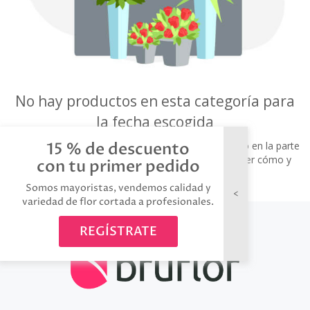
No hay productos en esta categoría para
la fecha escogida
15 % de descuento
Escoge otra categoría o haz click en el botón situado en la parte
superior de la web, Opciones de envío, para escoger cómo y
con tu primer pedido
cuando quieres recibir tu pedido.
Somos mayoristas, vendemos calidad y
variedad de flor cortada a profesionales.
REGÍSTRATE