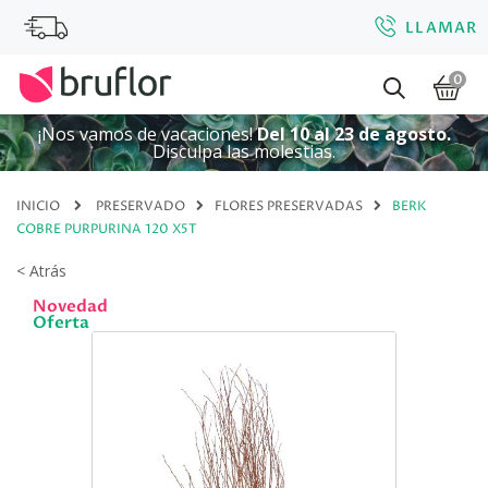
LLAMAR
0
¡Nos vamos de vacaciones!
Del 10 al 23 de agosto.
Disculpa las molestias.
INICIO
PRESERVADO
FLORES PRESERVADAS
BERK
COBRE PURPURINA 120 X5T
< Atrás
Novedad
Oferta