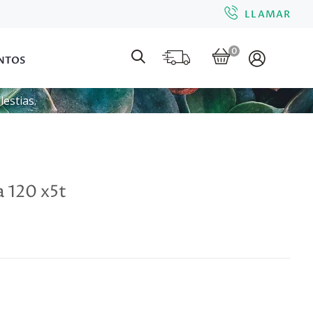
LLAMAR
0
NTOS
estias.
a 120 x5t