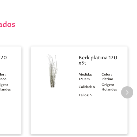
ados
120
Berk platina 120
x5t
lor:
Medida:
Color:
anco
120cm
Platino
igen:
Origen:
Calidad:
A1
landes
Holandes
Tallos:
5