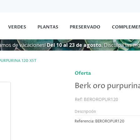
VERDES
PLANTAS
PRESERVADO
COMPLEME
amos de vacaciones!
Del 10 al 23 de agosto.
Disculpa las mol
PURPURINA 120 X5T
Oferta
Berk oro purpurin
Ref:
BEROROPUR120
Descripción
Referencia: BEROROPUR120