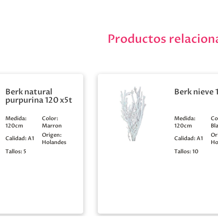
Productos relacion
Berk natural
Berk nieve 
purpurina 120 x5t
Medida:
Color:
Medida:
Co
120cm
Marron
120cm
Bl
Origen:
Or
Calidad:
A1
Calidad:
A1
Holandes
Ho
Tallos:
5
Tallos:
10