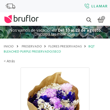
LLAMAR
0
¡Nos vamos de vacaciones!
Del 10 al 23 de agosto.
Disculpa las molestias.
INICIO
PRESERVADO
FLORES PRESERVADAS
BQT
BLEACHED PURPLE PRESERVADO/SECO
< Atrás