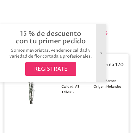
Productos relacionados
15 % de descuento
con tu primer pedido
Somos mayoristas, vendemos calidad y
variedad de flor cortada a profesionales.
Berk natural purpurina 120
REGÍSTRATE
x5t
Medida:
120cm
Color:
Marron
Calidad:
A1
Origen:
Holandes
Tallos:
5