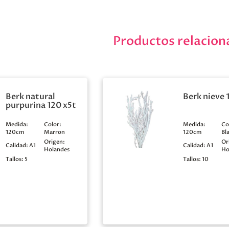
Productos relacion
Berk natural
Berk nieve 
purpurina 120 x5t
Medida:
Color:
Medida:
Co
120cm
Marron
120cm
Bl
Origen:
Or
Calidad:
A1
Calidad:
A1
Holandes
Ho
Tallos:
5
Tallos:
10