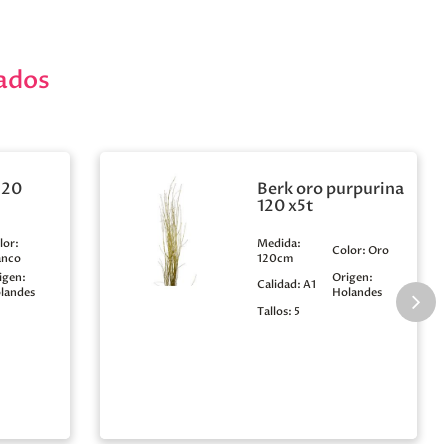
ados
120
Berk oro purpurina
120 x5t
lor:
Medida:
Color:
Oro
anco
120cm
igen:
Origen:
Calidad:
A1
landes
Holandes
Tallos:
5