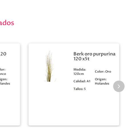
ados
120
Berk oro purpurina
120 x5t
lor:
Medida:
Color:
Oro
anco
120cm
igen:
Origen:
Calidad:
A1
landes
Holandes
Tallos:
5