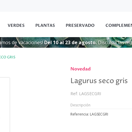
VERDES
PLANTAS
PRESERVADO
COMPLEME
amos de vacaciones!
Del 10 al 23 de agosto.
Disculpa las mol
ECO GRIS
Novedad
Lagurus seco gris
Ref:
LAGSECGRI
Descripción
Referencia: LAGSECGRI