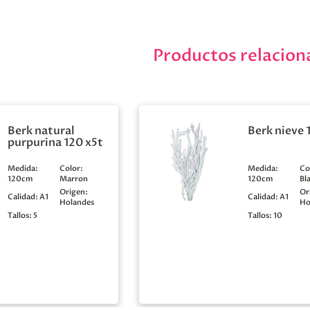
Productos relacion
Berk natural
Berk nieve 
purpurina 120 x5t
Medida:
Color:
Medida:
Co
120cm
Marron
120cm
Bl
Origen:
Or
Calidad:
A1
Calidad:
A1
Holandes
Ho
Tallos:
5
Tallos:
10