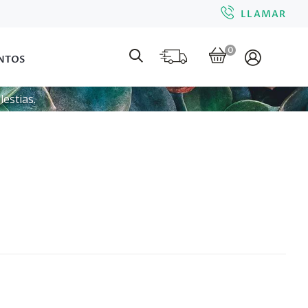
LLAMAR
0
NTOS
estias.