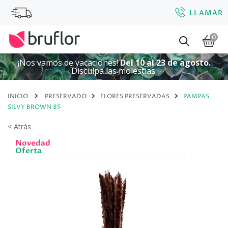
LLAMAR
0
¡Nos vamos de vacaciones!
Del 10 al 23 de agosto.
Disculpa las molestias.
INICIO
PRESERVADO
FLORES PRESERVADAS
PAMPAS
SILVY BROWN 85
< Atrás
Novedad
Oferta