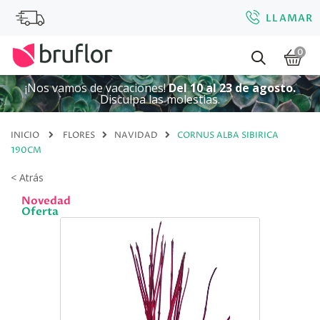
LLAMAR
0
¡Nos vamos de vacaciones!
Del 10 al 23 de agosto.
Disculpa las molestias.
INICIO
FLORES
NAVIDAD
CORNUS ALBA SIBIRICA
190CM
< Atrás
Novedad
Oferta