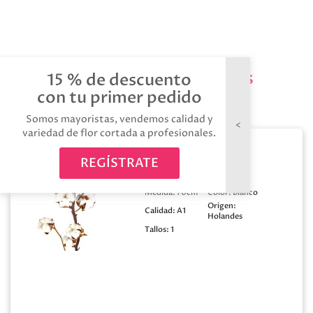
Productos relacionados
15 % de descuento
con tu primer pedido
Somos mayoristas, vendemos calidad y
variedad de flor cortada a profesionales.
Algodon 8 bolas
REGÍSTRATE
Medida:
70cm
Color:
Blanco
Origen:
Calidad:
A1
Holandes
Tallos:
1