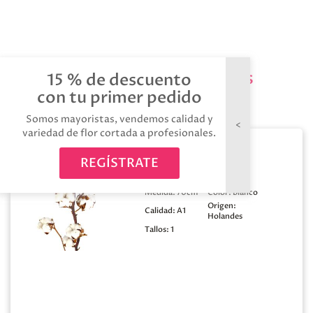
Productos relacionados
15 % de descuento
con tu primer pedido
Somos mayoristas, vendemos calidad y
variedad de flor cortada a profesionales.
Algodon 8 bolas
REGÍSTRATE
Medida:
70cm
Color:
Blanco
Origen:
Calidad:
A1
Holandes
Tallos:
1