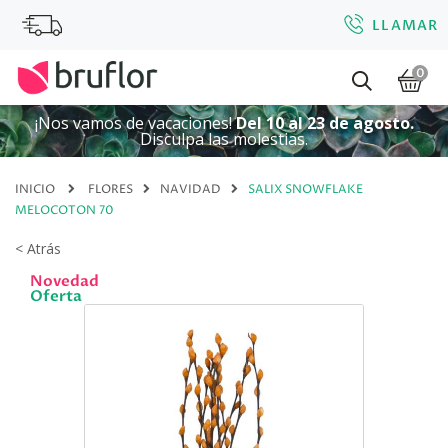
LLAMAR
0
¡Nos vamos de vacaciones!
Del 10 al 23 de agosto.
Disculpa las molestias.
INICIO
FLORES
NAVIDAD
SALIX SNOWFLAKE
MELOCOTON 70
< Atrás
Novedad
Oferta