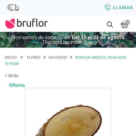
LLAMAR
0
¡Nos vamos de vacaciones!
Del 10 al 23 de agosto.
Disculpa las molestias.
INICIO
FLORES
NAVIDAD
RODAJA ABEDUL OVALADO
15*9CM
< Atrás
Oferta