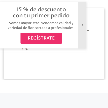
15 % de descuento
con tu primer pedido
Algodon 8 bolas
Somos mayoristas, vendemos calidad y
variedad de flor cortada a profesionales.
Medida:
70cm
Color:
Blanco
Origen:
Calidad:
A1
REGÍSTRATE
Holandes
Tallos:
1