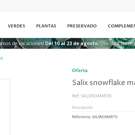
VERDES
PLANTAS
PRESERVADO
COMPLEME
amos de vacaciones!
Del 10 al 23 de agosto.
Disculpa las mol
70
Oferta
Salix snowflake m
Ref:
SALSNOMAR70
Descripción
Referencia: SALSNOMAR70