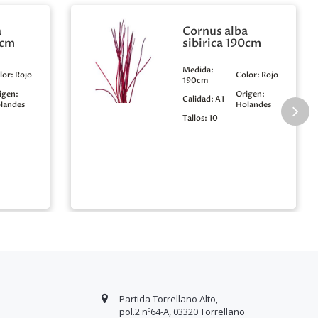
a
Cornus alba
0cm
sibirica 190cm
Medida:
lor:
Rojo
Color:
Rojo
190cm
igen:
Origen:
Calidad:
A1
landes
Holandes
Tallos:
10
Partida Torrellano Alto,
pol.2 nº64-A, 03320 Torrellano