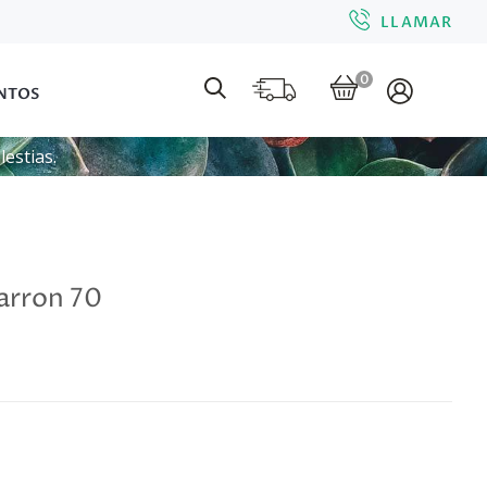
LLAMAR
0
NTOS
estias.
arron 70