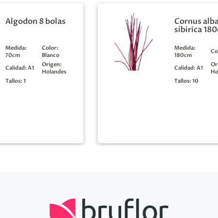
Algodon 8 bolas
Cornus alb
sibirica 18
Medida:
Color:
Medida:
Co
70cm
Blanco
180cm
Origen:
Or
Calidad:
A1
Calidad:
A1
Holandes
Ho
Tallos:
1
Tallos:
10