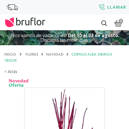
LLAMAR
0
¡Nos vamos de vacaciones!
Del 10 al 23 de agosto.
Disculpa las molestias.
INICIO
FLORES
NAVIDAD
CORNUS ALBA SIBIRICA
180CM
< Atrás
Novedad
Oferta