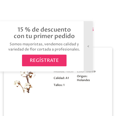
Productos relacionados
15 % de descuento
con tu primer pedido
Somos mayoristas, vendemos calidad y
variedad de flor cortada a profesionales.
Algodon 8 bolas
REGÍSTRATE
Medida:
70cm
Color:
Blanco
Origen:
Calidad:
A1
Holandes
Tallos:
1