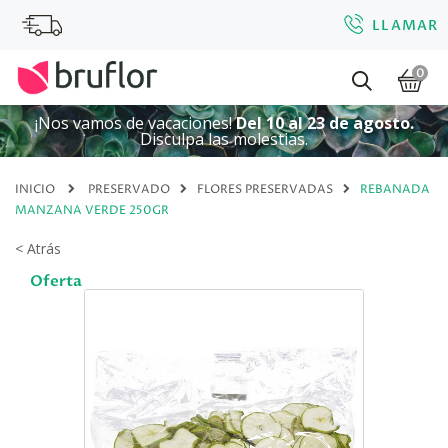
LLAMAR
0
¡Nos vamos de vacaciones!
Del 10 al 23 de agosto.
Disculpa las molestias.
INICIO
PRESERVADO
FLORES PRESERVADAS
REBANADA
MANZANA VERDE 250GR
< Atrás
Oferta