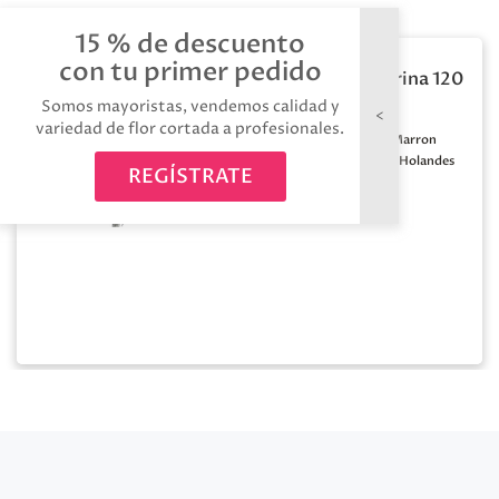
15 % de descuento
con tu primer pedido
Berk natural purpurina 120
x5t
Somos mayoristas, vendemos calidad y
variedad de flor cortada a profesionales.
Medida:
120cm
Color:
Marron
Calidad:
A1
Origen:
Holandes
REGÍSTRATE
Tallos:
5