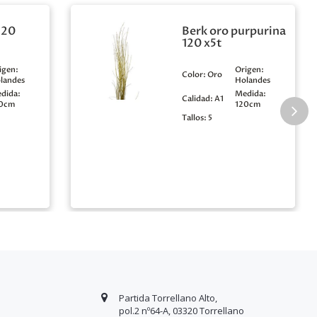
120
Berk oro purpurina
120 x5t
igen:
Origen:
Color:
Oro
landes
Holandes
dida:
Medida:
Calidad:
A1
0cm
120cm
Tallos:
5
Partida Torrellano Alto,
pol.2 nº64-A, 03320 Torrellano