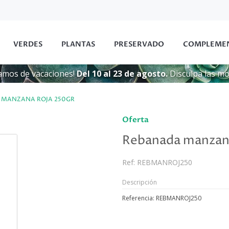
VERDES
PLANTAS
PRESERVADO
COMPLEME
amos de vacaciones!
Del 10 al 23 de agosto.
Disculpa las mol
 MANZANA ROJA 250GR
Oferta
Rebanada manzana
Ref:
REBMANROJ250
Descripción
Referencia: REBMANROJ250