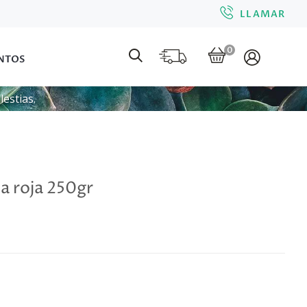
LLAMAR
0
NTOS
estias.
 roja 250gr