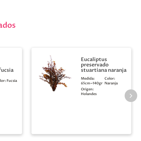
ados
Eucaliptus
preservado
fucsia
stuartiana naranja
Medida:
Color:
lor:
Fucsia
65cm~140gr
Naranja
Origen:
Holandes