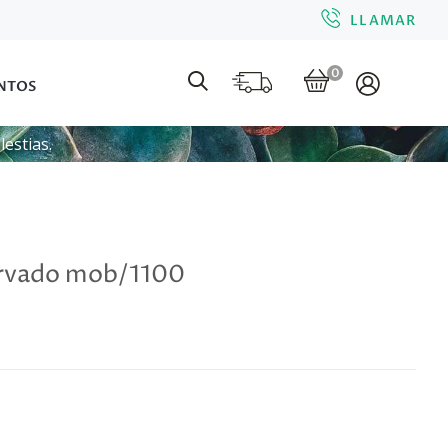
LLAMAR
0
NTOS
estias.
ervado mob/1100