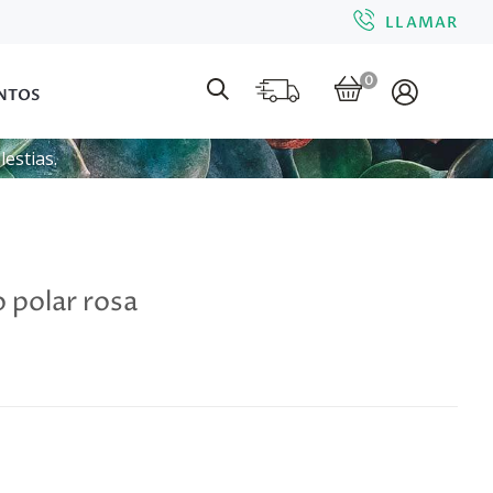
LLAMAR
0
NTOS
estias.
 polar rosa