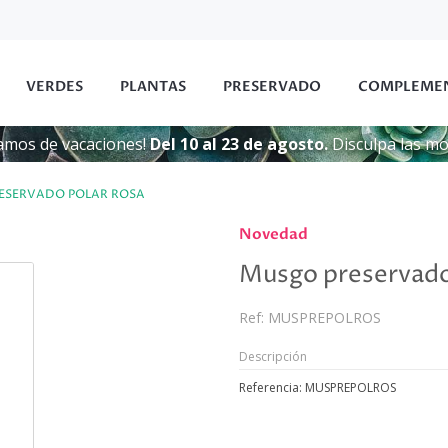
VERDES
PLANTAS
PRESERVADO
COMPLEME
amos de vacaciones!
Del 10 al 23 de agosto.
Disculpa las mol
ESERVADO POLAR ROSA
Novedad
Musgo preservado
Ref:
MUSPREPOLROS
Descripción
Referencia: MUSPREPOLROS