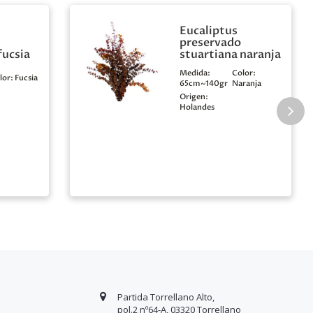
Eucaliptus
preservado
fucsia
stuartiana naranja
Medida:
Color:
lor:
Fucsia
65cm~140gr
Naranja
Origen:
Holandes
Partida Torrellano Alto,
pol.2 nº64-A, 03320 Torrellano