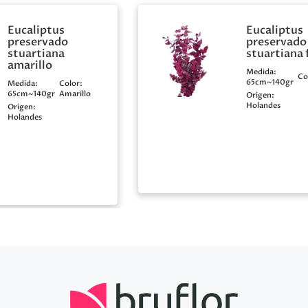
Eucaliptus
Eucaliptus
preservado
preservado
stuartiana
stuartiana 
amarillo
Medida:
Co
65cm~140gr
Medida:
Color:
65cm~140gr
Amarillo
Origen:
Holandes
Origen:
Holandes