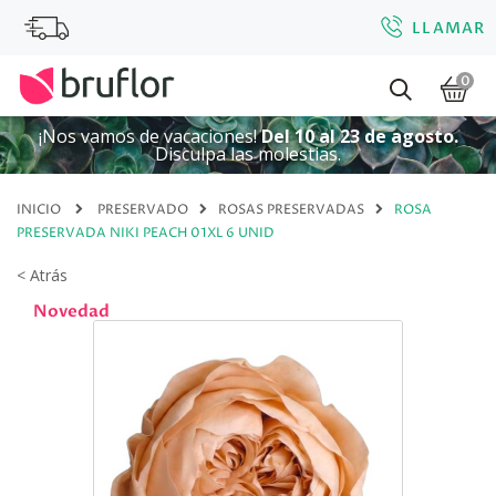
LLAMAR
0
¡Nos vamos de vacaciones!
Del 10 al 23 de agosto.
Disculpa las molestias.
INICIO
PRESERVADO
ROSAS PRESERVADAS
ROSA
PRESERVADA NIKI PEACH 01XL 6 UNID
< Atrás
Novedad