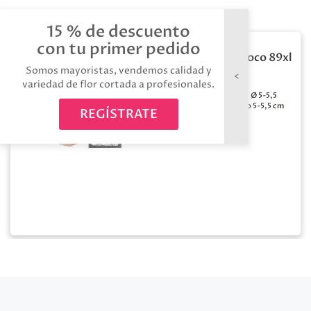
15 % de descuento
con tu primer pedido
Rosa preservada choco 89xl
6 unid
Somos mayoristas, vendemos calidad y
variedad de flor cortada a profesionales.
Medida:
Ø 5-5,5
Color:
Marron
cm / alto 5-5,5 cm
REGÍSTRATE