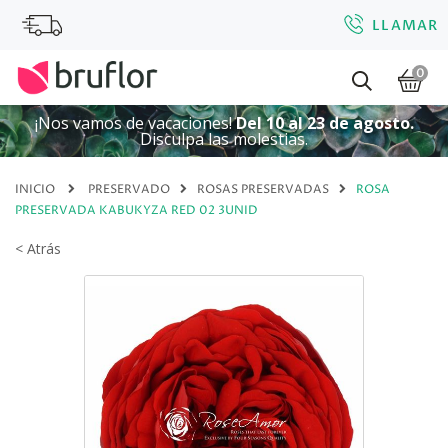
LLAMAR
0
¡Nos vamos de vacaciones!
Del 10 al 23 de agosto.
Disculpa las molestias.
INICIO
PRESERVADO
ROSAS PRESERVADAS
ROSA
PRESERVADA KABUKYZA RED 02 3UNID
< Atrás