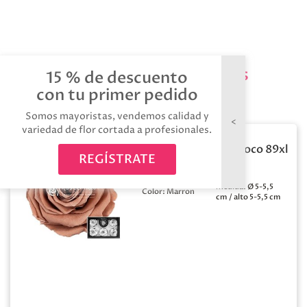
Productos relacionados
15 % de descuento
con tu primer pedido
Somos mayoristas, vendemos calidad y
variedad de flor cortada a profesionales.
Rosa preservada choco 89xl
REGÍSTRATE
6 unid
Medida:
Ø 5-5,5
Color:
Marron
cm / alto 5-5,5 cm