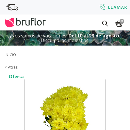
LLAMAR
0
¡Nos vamos de vacaciones!
Del 10 al 23 de agosto.
Disculpa las molestias.
INICIO
< Atrás
Oferta