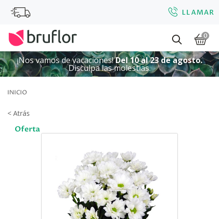
LLAMAR
0
¡Nos vamos de vacaciones!
Del 10 al 23 de agosto.
Disculpa las molestias.
INICIO
< Atrás
Oferta