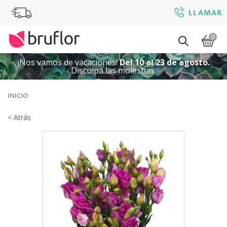
LLAMAR
0
¡Nos vamos de vacaciones!
Del 10 al 23 de agosto.
Disculpa las molestias.
INICIO
< Atrás