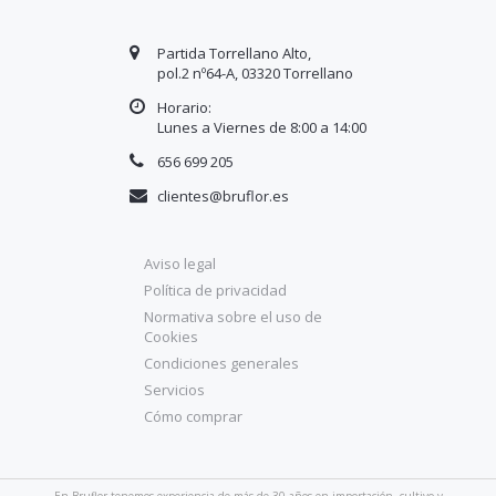
Partida Torrellano Alto,
pol.2 nº64-A, 03320 Torrellano
Horario:
Lunes a Viernes de 8:00 a
14
:00
656 699 205
clientes@bruflor.es
Aviso legal
Política de privacidad
Normativa sobre el uso de
Cookies
Condiciones generales
Servicios
Cómo comprar
En Bruflor tenemos experiencia de más de 30 años en importación, cultivo y