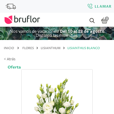
LLAMAR
0
¡Nos vamos de vacaciones!
Del 10 al 23 de agosto.
Disculpa las molestias.
INICIO
FLORES
LISIANTHUM
LISIANTHUS BLANCO
< Atrás
Oferta