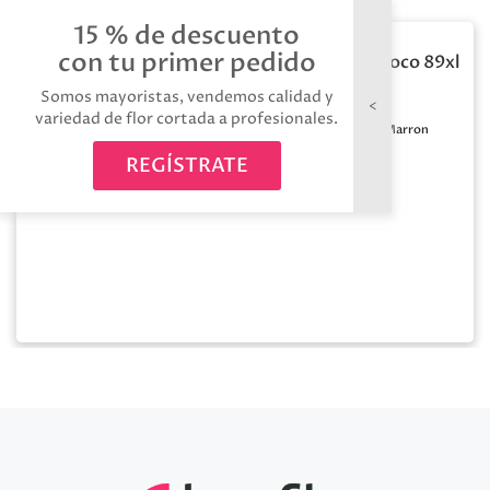
15 % de descuento
con tu primer pedido
Rosa preservada choco 89xl
6 unid
Somos mayoristas, vendemos calidad y
variedad de flor cortada a profesionales.
Medida:
Ø 5-5,5 cm
Color:
Marron
/ alto 5-5,5 cm
REGÍSTRATE