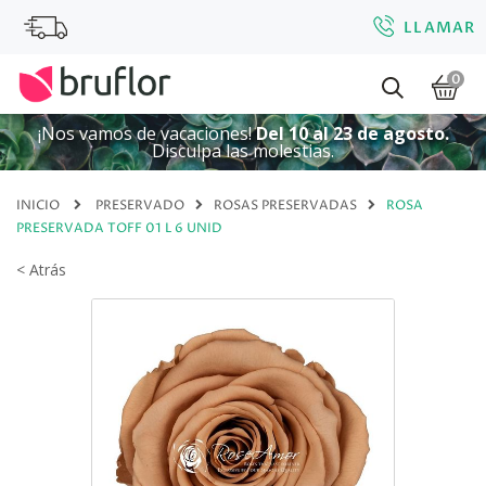
LLAMAR
0
¡Nos vamos de vacaciones!
Del 10 al 23 de agosto.
Disculpa las molestias.
INICIO
PRESERVADO
ROSAS PRESERVADAS
ROSA
PRESERVADA TOFF 01 L 6 UNID
< Atrás