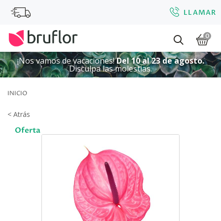
LLAMAR
0
¡Nos vamos de vacaciones!
Del 10 al 23 de agosto.
Disculpa las molestias.
INICIO
< Atrás
Oferta