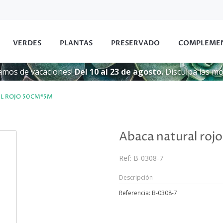
VERDES
PLANTAS
PRESERVADO
COMPLEME
amos de vacaciones!
Del 10 al 23 de agosto.
Disculpa las mol
L ROJO 50CM*5M
Abaca natural ro
Ref:
B-0308-7
Descripción
Referencia: B-0308-7