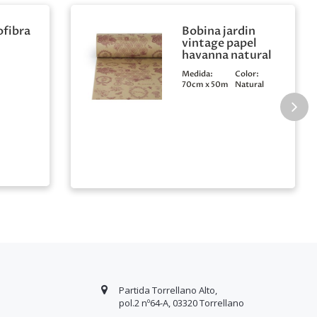
ofibra
Bobina jardin
vintage papel
havanna natural
Medida:
Color:
70cm x 50m
Natural
Partida Torrellano Alto,
pol.2 nº64-A, 03320 Torrellano