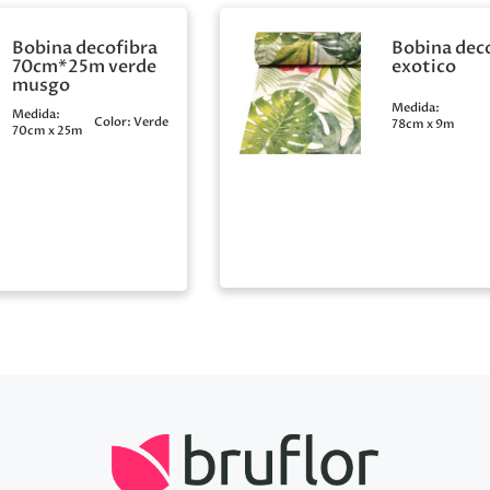
Bobina decofibra
Bobina dec
70cm*25m verde
exotico
musgo
Medida:
Medida:
Color:
Verde
78cm x 9m
70cm x 25m