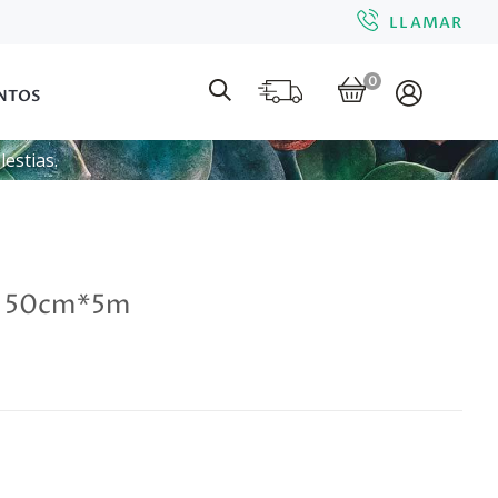
LLAMAR
0
NTOS
estias.
jo 50cm*5m