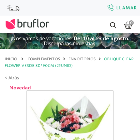
LLAMAR
0
¡Nos vamos de vacaciones!
Del 10 al 23 de agosto.
Disculpa las molestias.
INICIO
COMPLEMENTOS
ENVOLTORIOS
OBLIQUE CLEAR
FLOWER VERDE 80*90CM (25UNID)
< Atrás
Novedad