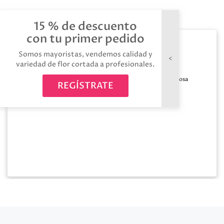
15 % de descuento
con tu primer pedido
Bobina decofibra
Somos mayoristas, vendemos calidad y
70cm*25m rosa
variedad de flor cortada a profesionales.
Medida:
70cm x
Color:
Rosa
25m
REGÍSTRATE