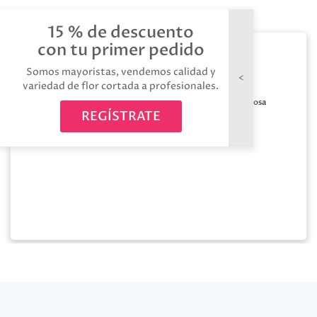
15 % de descuento
con tu primer pedido
Bobina decofibra
70cm*25m rosa
Somos mayoristas, vendemos calidad y
variedad de flor cortada a profesionales.
Medida:
70cm x
Color:
Rosa
25m
REGÍSTRATE