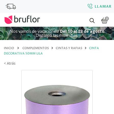
LLAMAR
0
¡Nos vamos de vacaciones!
Del 10 al 23 de agosto.
Disculpa las molestias.
INICIO
COMPLEMENTOS
CINTAS Y RAFIAS
CINTA
DECORATIVA 50MM LILA
< Atrás