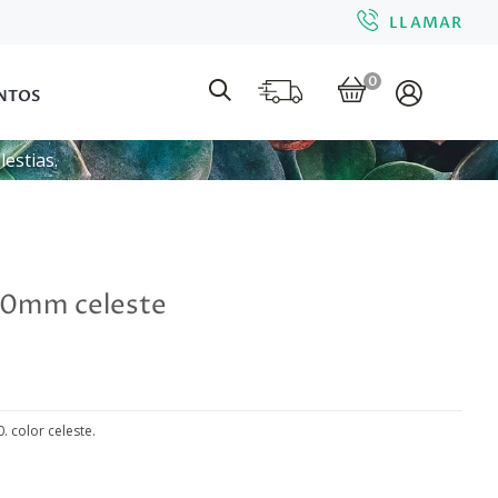
LLAMAR
0
NTOS
estias.
 30mm celeste
. color celeste.