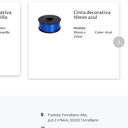
ativa
Cinta decorativa
llo
10mm azul
lor:
Medida:
arillo
10mm x
Color:
Azul
250m
Partida Torrellano Alto,
pol.2 nº64-A, 03320 Torrellano