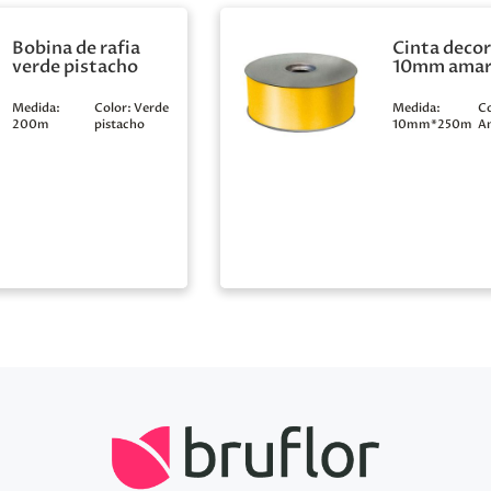
Bobina de rafia
Cinta decor
verde pistacho
10mm amari
Medida:
Color:
Verde
Medida:
Co
200m
pistacho
10mm*250m
Am