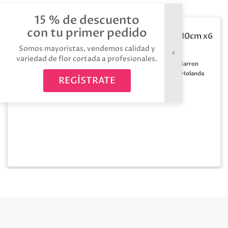
15 % de descuento
con tu primer pedido
Corteza abedul 10*10cm x6
Somos mayoristas, vendemos calidad y
variedad de flor cortada a profesionales.
Medida:
10*10cm
Color:
Marron
Calidad:
A1
Origen:
Holanda
REGÍSTRATE