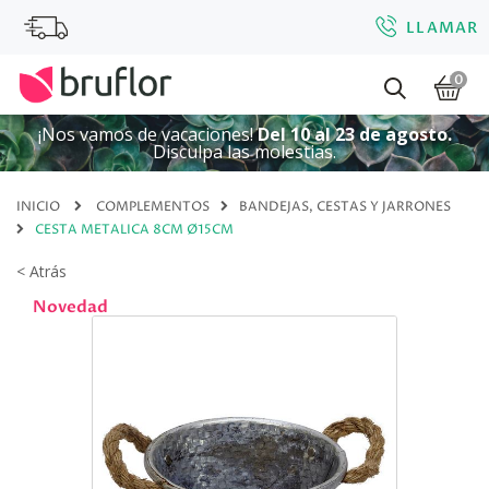
LLAMAR
0
¡Nos vamos de vacaciones!
Del 10 al 23 de agosto.
Disculpa las molestias.
INICIO
COMPLEMENTOS
BANDEJAS, CESTAS Y JARRONES
CESTA METALICA 8CM Ø15CM
< Atrás
Novedad