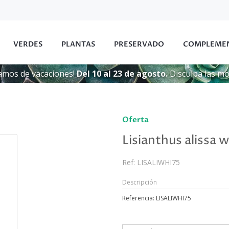
VERDES
PLANTAS
PRESERVADO
COMPLEME
amos de vacaciones!
Del 10 al 23 de agosto.
Disculpa las mol
Oferta
Lisianthus alissa w
Ref:
LISALIWHI75
Descripción
Referencia: LISALIWHI75