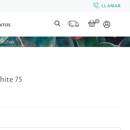
LLAMAR
0
NTOS
estias.
hite 75