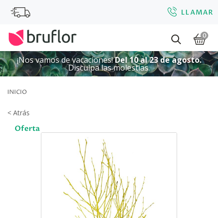
LLAMAR
0
¡Nos vamos de vacaciones!
Del 10 al 23 de agosto.
Disculpa las molestias.
INICIO
< Atrás
Oferta