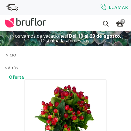
LLAMAR
0
¡Nos vamos de vacaciones!
Del 10 al 23 de agosto.
Disculpa las molestias.
INICIO
< Atrás
Oferta