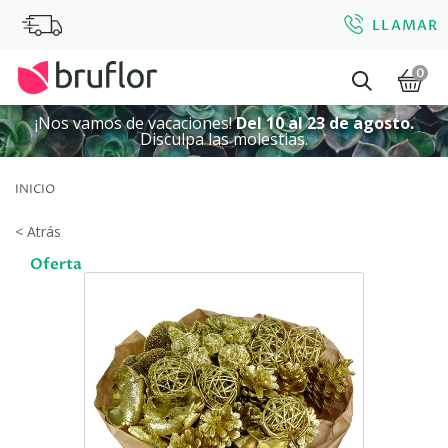
LLAMAR
0
¡Nos vamos de vacaciones!
Del 10 al 23 de agosto.
Disculpa las molestias.
INICIO
< Atrás
Oferta