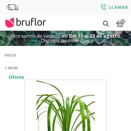
LLAMAR
0
¡Nos vamos de vacaciones!
Del 10 al 23 de agosto.
Disculpa las molestias.
INICIO
< Atrás
Oferta