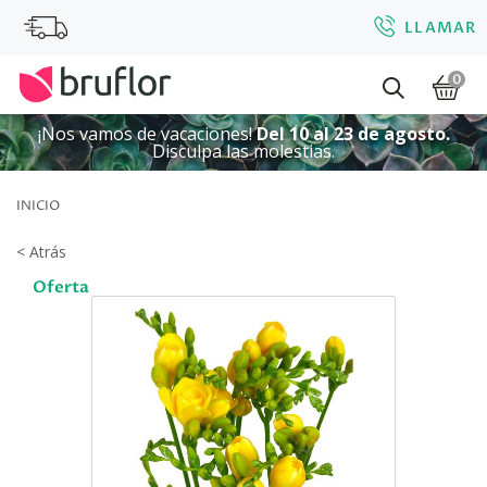
LLAMAR
0
¡Nos vamos de vacaciones!
Del 10 al 23 de agosto.
Disculpa las molestias.
INICIO
< Atrás
Oferta