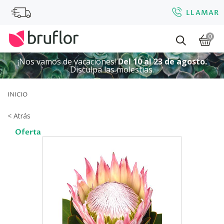
LLAMAR
0
¡Nos vamos de vacaciones!
Del 10 al 23 de agosto.
Disculpa las molestias.
INICIO
< Atrás
Oferta