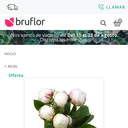
LLAMAR
0
¡Nos vamos de vacaciones!
Del 10 al 23 de agosto.
Disculpa las molestias.
INICIO
< Atrás
Oferta