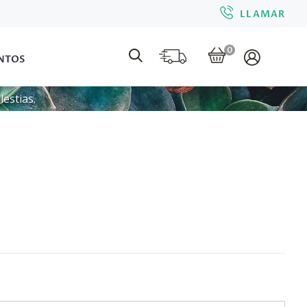
LLAMAR
0
NTOS
estias.