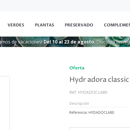
VERDES
PLANTAS
PRESERVADO
COMPLEME
amos de vacaciones!
Del 10 al 23 de agosto.
Disculpa las mol
Oferta
Hydr adora classi
Ref:
HYDADOCLA80
Descripción
Referencia: HYDADOCLA80