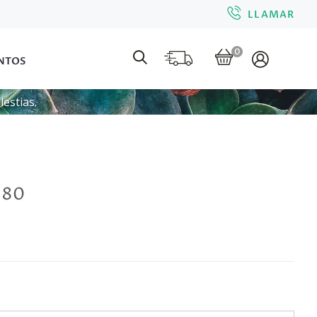
LLAMAR
0
NTOS
estias.
c 80