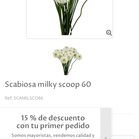
Scabiosa milky scoop 60
Ref:
SCAMILSCO60
Descripción
15 % de descuento
Referencia: SCAMILSCO60
con tu primer pedido
Somos mayoristas, vendemos calidad y