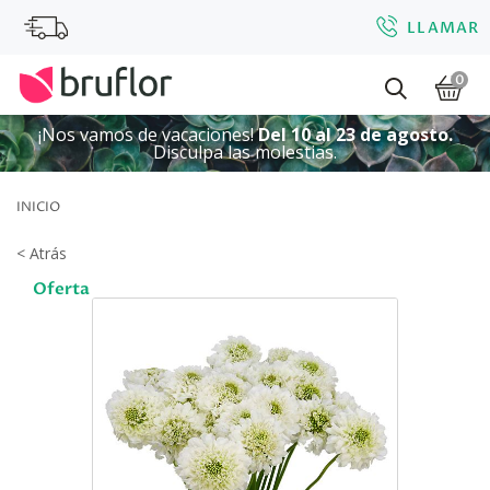
LLAMAR
0
¡Nos vamos de vacaciones!
Del 10 al 23 de agosto.
Disculpa las molestias.
INICIO
< Atrás
Oferta