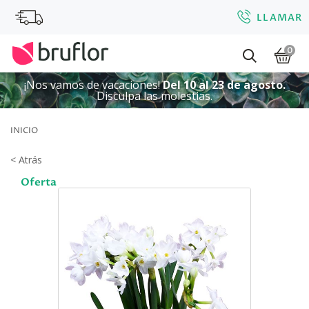
LLAMAR
0
¡Nos vamos de vacaciones!
Del 10 al 23 de agosto.
Disculpa las molestias.
INICIO
< Atrás
Oferta