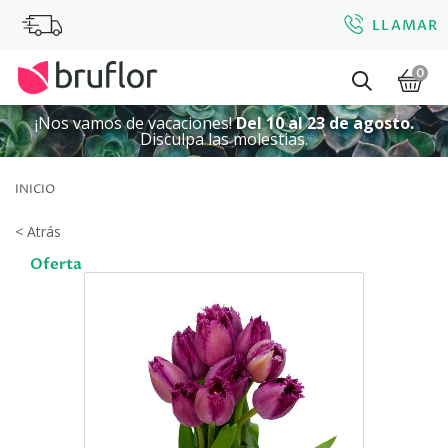
LLAMAR
0
¡Nos vamos de vacaciones!
Del 10 al 23 de agosto.
Disculpa las molestias.
INICIO
< Atrás
Oferta