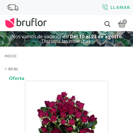
LLAMAR
0
¡Nos vamos de vacaciones!
Del 10 al 23 de agosto.
Disculpa las molestias.
INICIO
< Atrás
Oferta