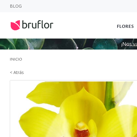
BLOG
FLORES
¡Nos v
INICIO
< Atrás