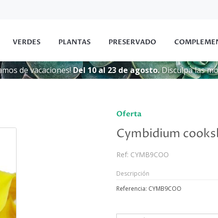
VERDES
PLANTAS
PRESERVADO
COMPLEME
amos de vacaciones!
Del 10 al 23 de agosto.
Disculpa las mol
Oferta
Cymbidium cooksb
Ref:
CYMB9COO
Descripción
Referencia: CYMB9COO