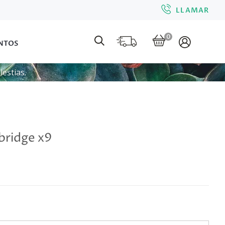
LLAMAR
0
NTOS
estias.
ridge x9