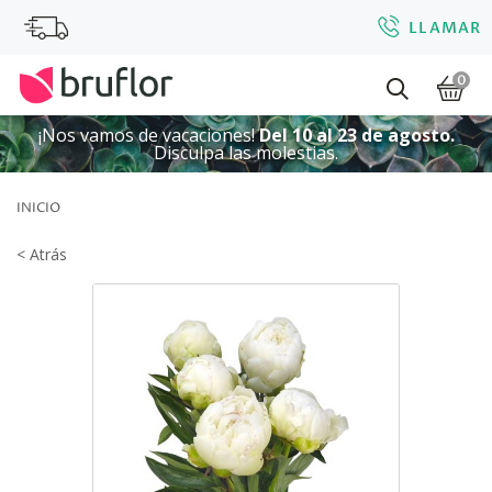
LLAMAR
0
¡Nos vamos de vacaciones!
Del 10 al 23 de agosto.
Disculpa las molestias.
INICIO
< Atrás