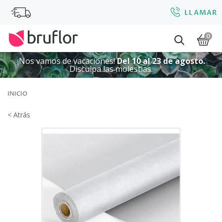
LLAMAR
0
¡Nos vamos de vacaciones!
Del 10 al 23 de agosto.
Disculpa las molestias.
INICIO
< Atrás